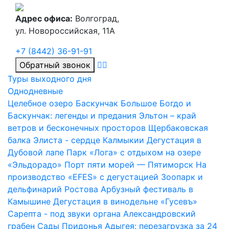
Адрес офиса:
Волгоград,
ул. Новороссийская, 11А
+7 (8442) 36-91-91
Обратный звонок
Туры выходного дня
Однодневные
Целебное озеро Баскунчак
Большое Богдо и
Баскунчак: легенды и предания
Эльтон – край
ветров и бесконечных просторов
Щербаковская
балка
Элиста - сердце Калмыкии
Дегустация в
Дубовой лапе
Парк «Лога» с отдыхом на озере
«Эльдорадо»
Порт пяти морей — Пятиморск
На
производство «EFES» с дегустацией
Зоопарк и
дельфинарий Ростова
Арбузный фестиваль в
Камышине
Дегустация в винодельне «Гусевъ»
Сарепта - под звуки органа
Александровский
грабен
Сады Придонья
Адыгея: перезагрузка за 24