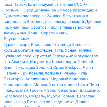
часа
Парк «Лога» и музей «Легенды СССР»
Грозный - Сердце Чечни за 24 часа
Краснодар и
Гуамский экспресс за 24 часа
Дегустация в
винодельне Зимовец
Легенды купеческой Дубовки
Калинин парк
Саратов - Волга плещет волной
Жемчужина Дона - Серафимович
Двухдневные
Туры на море
Ярославль - столица Золотого
кольца
Богатое наследие: Тула, Ясная Поляна,
Куликово поле
Игристый Геленджик
Могущество
гор Алании и Ингушетии
Краснодар и Горячий
Ключ
По следам Золотой Орды
Эльбрус, Чегет,
Нальчик
Три Кремля: Коломна, Рязань, Тула
Пятигорск, Кисловодск, Медовые водопады
Новороссийск: Морской ветер и вино Шато Пино
Грандиозный Грозный
Золотое кольцо: Владимир,
Боголюбово, Суздаль, Муром
Горный Дагестан:
новая глава
Путешествие гедониста: Долина