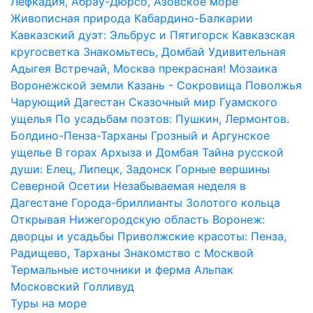
Лефкадия, Абрау-Дюрсо, Азовское море
Живописная природа Кабардино-Балкарии
Кавказский дуэт: Эльбрус и Пятигорск
Кавказская
кругосветка
Знакомьтесь, Домбай
Удивительная
Адыгея
Встречай, Москва прекрасная!
Мозаика
Воронежской земли
Казань - Сокровища Поволжья
Чарующий Дагестан
Сказочный мир Гуамского
ущелья
По усадьбам поэтов: Пушкин, Лермонтов.
Болдино-Пенза-Тарханы
Грозный и Аргунское
ущелье
В горах Архыза и Домбая
Тайна русской
души: Елец, Липецк, Задонск
Горные вершины
Северной Осетии
Незабываемая неделя в
Дагестане
Города-бриллианты Золотого кольца
Открывая Нижегородскую область
Воронеж:
дворцы и усадьбы
Приволжские красоты: Пенза,
Радищево, Тарханы
Знакомство с Москвой
Термальные источники и ферма Альпак
Московский Голливуд
Туры на море