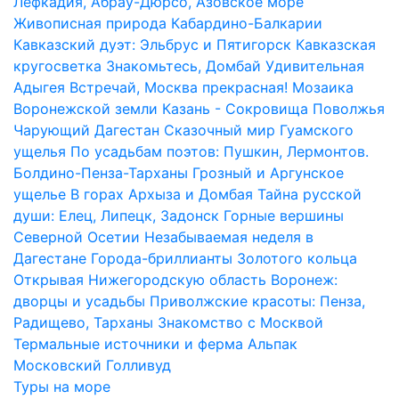
Лефкадия, Абрау-Дюрсо, Азовское море
Живописная природа Кабардино-Балкарии
Кавказский дуэт: Эльбрус и Пятигорск
Кавказская
кругосветка
Знакомьтесь, Домбай
Удивительная
Адыгея
Встречай, Москва прекрасная!
Мозаика
Воронежской земли
Казань - Сокровища Поволжья
Чарующий Дагестан
Сказочный мир Гуамского
ущелья
По усадьбам поэтов: Пушкин, Лермонтов.
Болдино-Пенза-Тарханы
Грозный и Аргунское
ущелье
В горах Архыза и Домбая
Тайна русской
души: Елец, Липецк, Задонск
Горные вершины
Северной Осетии
Незабываемая неделя в
Дагестане
Города-бриллианты Золотого кольца
Открывая Нижегородскую область
Воронеж:
дворцы и усадьбы
Приволжские красоты: Пенза,
Радищево, Тарханы
Знакомство с Москвой
Термальные источники и ферма Альпак
Московский Голливуд
Туры на море