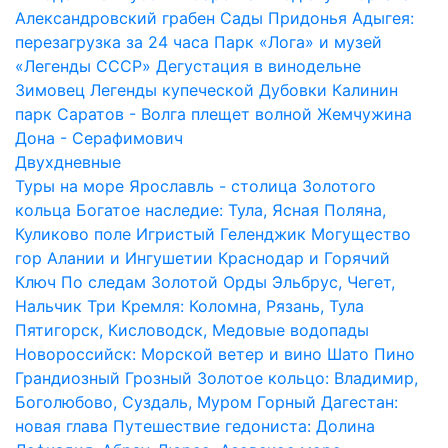
Александровский грабен
Сады Придонья
Адыгея:
перезагрузка за 24 часа
Парк «Лога» и музей
«Легенды СССР»
Дегустация в винодельне
Зимовец
Легенды купеческой Дубовки
Калинин
парк
Саратов - Волга плещет волной
Жемчужина
Дона - Серафимович
Двухдневные
Туры на море
Ярославль - столица Золотого
кольца
Богатое наследие: Тула, Ясная Поляна,
Куликово поле
Игристый Геленджик
Могущество
гор Алании и Ингушетии
Краснодар и Горячий
Ключ
По следам Золотой Орды
Эльбрус, Чегет,
Нальчик
Три Кремля: Коломна, Рязань, Тула
Пятигорск, Кисловодск, Медовые водопады
Новороссийск: Морской ветер и вино Шато Пино
Грандиозный Грозный
Золотое кольцо: Владимир,
Боголюбово, Суздаль, Муром
Горный Дагестан:
новая глава
Путешествие гедониста: Долина