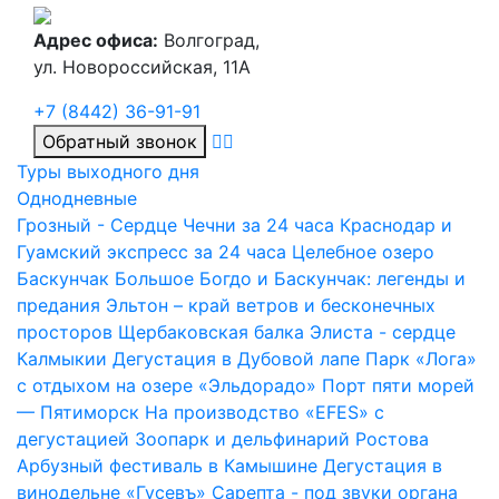
Адрес офиса:
Волгоград,
ул. Новороссийская, 11А
+7 (8442) 36-91-91
Обратный звонок
Туры выходного дня
Однодневные
Грозный - Сердце Чечни за 24 часа
Краснодар и
Гуамский экспресс за 24 часа
Целебное озеро
Баскунчак
Большое Богдо и Баскунчак: легенды и
предания
Эльтон – край ветров и бесконечных
просторов
Щербаковская балка
Элиста - сердце
Калмыкии
Дегустация в Дубовой лапе
Парк «Лога»
с отдыхом на озере «Эльдорадо»
Порт пяти морей
— Пятиморск
На производство «EFES» с
дегустацией
Зоопарк и дельфинарий Ростова
Арбузный фестиваль в Камышине
Дегустация в
винодельне «Гусевъ»
Сарепта - под звуки органа