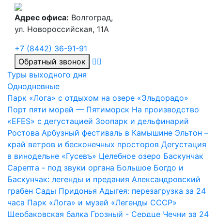
Адрес офиса:
Волгоград,
ул. Новороссийская, 11А
+7 (8442) 36-91-91
Обратный звонок
Туры выходного дня
Однодневные
Парк «Лога» с отдыхом на озере «Эльдорадо»
Порт пяти морей — Пятиморск
На производство
«EFES» с дегустацией
Зоопарк и дельфинарий
Ростова
Арбузный фестиваль в Камышине
Эльтон –
край ветров и бесконечных просторов
Дегустация
в винодельне «Гусевъ»
Целебное озеро Баскунчак
Сарепта - под звуки органа
Большое Богдо и
Баскунчак: легенды и предания
Александровский
грабен
Сады Придонья
Адыгея: перезагрузка за 24
часа
Парк «Лога» и музей «Легенды СССР»
Щербаковская балка
Грозный - Сердце Чечни за 24