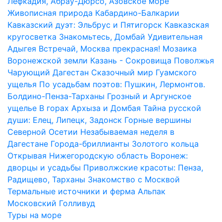
Лефкадия, Абрау-Дюрсо, Азовское море
Живописная природа Кабардино-Балкарии
Кавказский дуэт: Эльбрус и Пятигорск
Кавказская
кругосветка
Знакомьтесь, Домбай
Удивительная
Адыгея
Встречай, Москва прекрасная!
Мозаика
Воронежской земли
Казань - Сокровища Поволжья
Чарующий Дагестан
Сказочный мир Гуамского
ущелья
По усадьбам поэтов: Пушкин, Лермонтов.
Болдино-Пенза-Тарханы
Грозный и Аргунское
ущелье
В горах Архыза и Домбая
Тайна русской
души: Елец, Липецк, Задонск
Горные вершины
Северной Осетии
Незабываемая неделя в
Дагестане
Города-бриллианты Золотого кольца
Открывая Нижегородскую область
Воронеж:
дворцы и усадьбы
Приволжские красоты: Пенза,
Радищево, Тарханы
Знакомство с Москвой
Термальные источники и ферма Альпак
Московский Голливуд
Туры на море