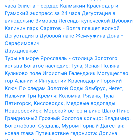
часа
Элиста - сердце Калмыкии
Краснодар и
Гуамский экспресс за 24 часа
Дегустация в
винодельне Зимовец
Легенды купеческой Дубовки
Калинин парк
Саратов - Волга плещет волной
Дегустация в Дубовой лапе
Жемчужина Дона -
Серафимович
Двухдневные
Туры на море
Ярославль - столица Золотого
кольца
Богатое наследие: Тула, Ясная Поляна,
Куликово поле
Игристый Геленджик
Могущество
гор Алании и Ингушетии
Краснодар и Горячий
Ключ
По следам Золотой Орды
Эльбрус, Чегет,
Нальчик
Три Кремля: Коломна, Рязань, Тула
Пятигорск, Кисловодск, Медовые водопады
Новороссийск: Морской ветер и вино Шато Пино
Грандиозный Грозный
Золотое кольцо: Владимир,
Боголюбово, Суздаль, Муром
Горный Дагестан:
новая глава
Путешествие гедониста: Долина