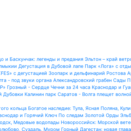
о и Баскунчак: легенды и предания
Эльтон – край вет
алмыкии
Дегустация в Дубовой лапе
Парк «Лога» с отд
EFES» с дегустацией
Зоопарк и дельфинарий Ростова
А
та - под звуки органа
Александровский грабен
Сады П
СР»
Грозный - Сердце Чечни за 24 часа
Краснодар и Гуа
й Дубовки
Калинин парк
Саратов - Волга плещет волно
того кольца
Богатое наследие: Тула, Ясная Поляна, Кул
аснодар и Горячий Ключ
По следам Золотой Орды
Эльб
водск, Медовые водопады
Новороссийск: Морской вете
олюбово, Суздаль, Муром
Горный Дагестан: новая глава