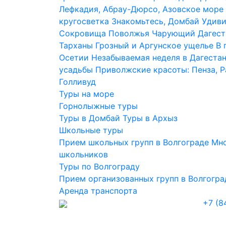
Лефкадия, Абрау-Дюрсо, Азовское море
кругосветка
Знакомьтесь, Домбай
Удиви
Сокровища Поволжья
Чарующий Дагест
Тарханы
Грозный и Аргунское ущелье
В 
Осетии
Незабываемая неделя в Дагеста
усадьбы
Приволжские красоты: Пенза, 
Голливуд
Туры на море
Горнолыжные туры
Туры в Домбай
Туры в Архыз
Школьные туры
Прием школьных групп в Волгограде
Мно
школьников
Туры по Волгограду
Прием организованных групп в Волгогра
Аренда транспорта
+7 (8