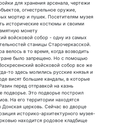
ройки для хранения арсенала, чертежи
бъектов, огнестрельное оружие,
рых мортир и пушек. Посетителям музея
ть исторические костюмы и своими
памятную монету
ий войсковой собор - одну из самых
тельностей станицы Старочеркасской.
а велось в то время, когда возводить
тране было запрещено. Но с помощью
Воскресенский войсковой собор все же
огда-то здесь молились русские князья и
оде висят большие кандалы, в которые
Разин перед отправкой на казнь
е подворье. Это подворье построил
ов. На его территории находятся
 Донская церковь. Сейчас во дворце
озиция историко-архитектурного музея-
церковью находится родовое кладбище