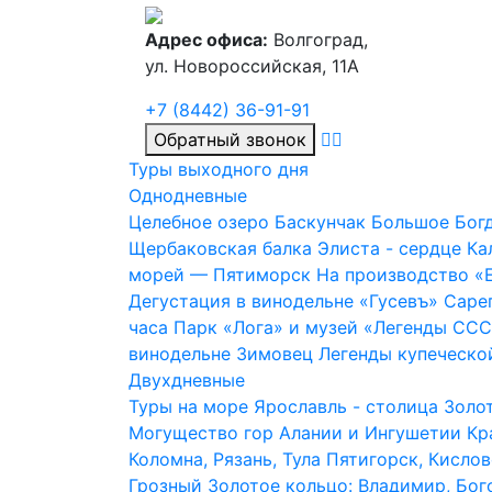
Адрес офиса:
Волгоград,
ул. Новороссийская, 11А
+7 (8442) 36-91-91
Обратный звонок
Туры выходного дня
Однодневные
Целебное озеро Баскунчак
Большое Богд
Щербаковская балка
Элиста - сердце К
морей — Пятиморск
На производство «
Дегустация в винодельне «Гусевъ»
Сареп
часа
Парк «Лога» и музей «Легенды СС
винодельне Зимовец
Легенды купеческо
Двухдневные
Туры на море
Ярославль - столица Золо
Могущество гор Алании и Ингушетии
Кр
Коломна, Рязань, Тула
Пятигорск, Кисло
Грозный
Золотое кольцо: Владимир, Бог