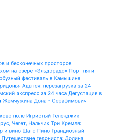
ров и бесконечных просторов
ыхом на озере «Эльдорадо»
Порт пяти
рбузный фестиваль в Камышине
ридонья
Адыгея: перезагрузка за 24
мский экспресс за 24 часа
Дегустация в
й
Жемчужина Дона - Серафимович
иково поле
Игристый Геленджик
рус, Чегет, Нальчик
Три Кремля:
р и вино Шато Пино
Грандиозный
Путешествие гедониста: Долина