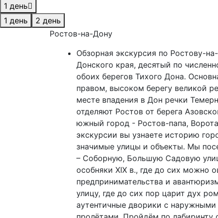
1 день
1 день
2 день
Ростов-на-Дону
Обзорная экскурсия по Ростову-на-
Донского края, десятый по численн
обоих берегов Тихого Дона. Основн
правом, высоком берегу великой ре
месте впадения в Дон речки Темерн
отделяют Ростов от берега Азовско
южный город - Ростов-папа, Ворота
экскурсии вы узнаете историю гор
значимые улицы и объекты. Мы пос
– Соборную, Большую Садовую улиц
особняки XIX в., где до сих можно
предпринимательства и авантюриз
улицу, где до сих пор царит дух р
аутентичные дворики с наружными
пролётами. Пройдём по лабиринту 