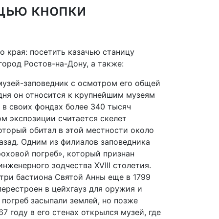
щью кнопки
 края: посетить казачью станицу
ород Ростов-на-Дону, а также:
музей-заповедник с осмотром его общей
дня он относится к крупнейшим музеям
 в своих фондах более 340 тысяч
ом экспозиции считается скелет
оторый обитал в этой местности около
азад. Одним из филиалов заповедника
оховой погреб», который признан
нженерного зодчества XVIII столетия.
три бастиона Святой Анны еще в 1799
 перестроен в цейхгауз для оружия и
е погреб засыпали землей, но позже
67 году в его стенах открылся музей, где