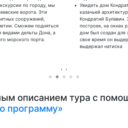
кскурсии по городу, мы
Увидеть дом Кондрат
еевские ворота. Эти
казачьей архитектур
щитных сооружений,
Кондратий Булавин. 
олетии. Сможем подняться
построек, на окнах 
 видами дельты Дона, а
дом был создан для 
го морского порта.
свое время он выдер
выдержал натиска
‹
›
ным описанием тура с помо
ю программу»