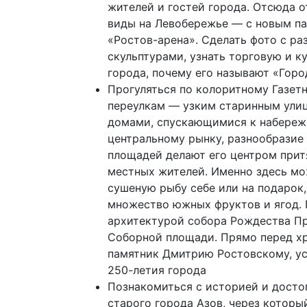
жителей и гостей города. Отсюда 
виды на Левобережье — с новым п
«Ростов-арена». Сделать фото с р
скульптурами, узнать торговую и 
города, почему его называют «Горо
Прогуляться по колоритному Газет
переулкам — узким старинным ули
домами, спускающимися к набереж
центральному рынку, разнообразие
площадей делают его центром прит
местных жителей. Именно здесь мо
сушеную рыбу себе или на подарок,
множество южных фруктов и ягод.
архитектурой собора Рождества П
Соборной площади. Прямо перед х
памятник Дмитрию Ростовскому, ус
250-летия города
Познакомиться с историей и дост
старого города Азов, через которы