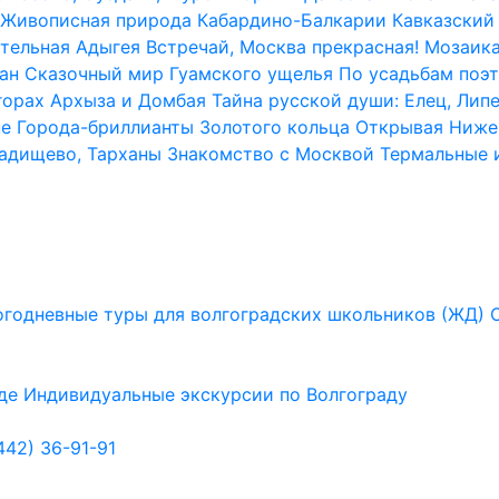
Живописная природа Кабардино-Балкарии
Кавказский 
тельная Адыгея
Встречай, Москва прекрасная!
Мозаика
ан
Сказочный мир Гуамского ущелья
По усадьбам поэт
горах Архыза и Домбая
Тайна русской души: Елец, Лип
не
Города-бриллианты Золотого кольца
Открывая Ниже
Радищево, Тарханы
Знакомство с Москвой
Термальные 
годневные туры для волгоградских школьников (ЖД)
де
Индивидуальные экскурсии по Волгограду
442) 36-91-91