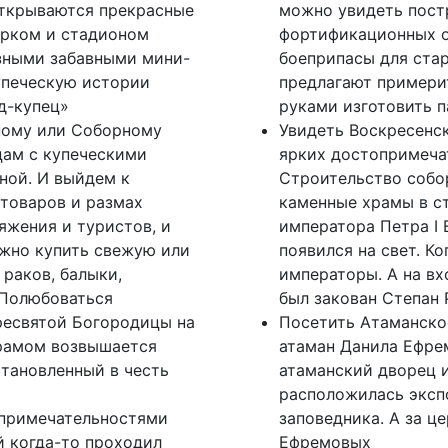
открываются прекрасные
можно увидеть пост
арком и стадионом
фортификационных о
азными забавными мини-
боеприпасы для ста
купеческую истории
предлагают примери
д-купец»
руками изготовить 
ному или Соборному
Увидеть Воскресенск
цам с купеческими
ярких достопримеча
ной. И выйдем к
Строительство собор
 товаров и размах
каменные храмы в с
яжения и туристов, и
императора Петра I 
жно купить свежую или
появился на свет. К
 раков, балыки,
императоры. А на вх
 Полюбоваться
был закован Степан 
ресвятой Богородицы на
Посетить Атаманско
рамом возвышается
атаман Данила Ефрем
тановленный в честь
атаманский дворец и
расположилась эксп
опримечательностями
заповедника. А за 
й когда-то проходил
Ефремовых