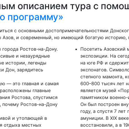
ным описанием тура с помо
ю программу»
иться с основными достопримечательностями Донского
 Азов, и современный, но имеющий богатую историю, г
 города Ростов-на-Дону.
Посетить Азовский 
асивые и незаурядные
экспозиции. На сего
ые истории, легенды
на юге РФ и сдержит
ки Дон, зарядитесь
экспонатов. Символ
степного мамонта, к
ую — это главная и самая
600–800 тысяч лет н
 расположены главные
является музей «Пор
ания Ростова, спустимся
памятником военно-и
, почему Ростов-на-Дону
Он был построен вну
году, а спустя 7 лет
ивой и утопающей в
амуниции. В XIX век
ля отдыха местных
восстановили, а в 19