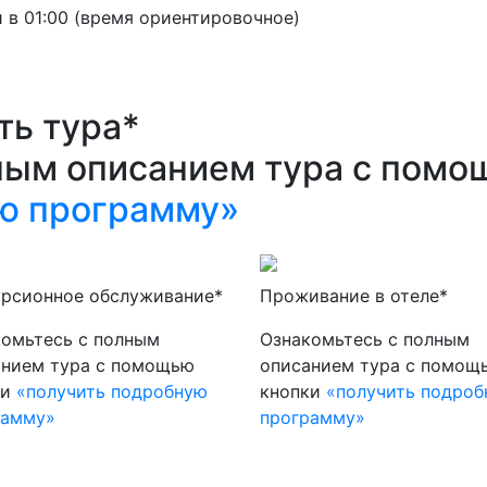
 в 01:00 (время ориентировочное)
ть тура*
ным описанием тура с помо
ю программу»
урсионное обслуживание*
Проживание в отеле*
омьтесь с полным
Ознакомьтесь с полным
анием тура с помощью
описанием тура с помощ
ки
«получить подробную
кнопки
«получить подро
рамму»
программу»