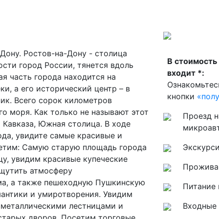
Дону. Ростов-на-Дону - столица
В стоимость
ости город России, тянется вдоль
входит *:
ая часть города находится на
Ознакомьтес
ки, а его исторический центр – в
кнопки
«пол
ик. Всего сорок километров
го моря. Как только не называют этот
Проезд н
 Кавказа, Южная столица. В ходе
микроав
ода, увидите самые красивые и
етим: Самую старую площадь города
Экскурс
у, увидим красивые купеческие
Проживан
 ощутить атмосферу
ма, а также пешеходную Пушкинскую
Питание 
омантики и умиротворения. Увидим
 металлическими лестницами и
Входные 
старых дворов. Посетим торговые