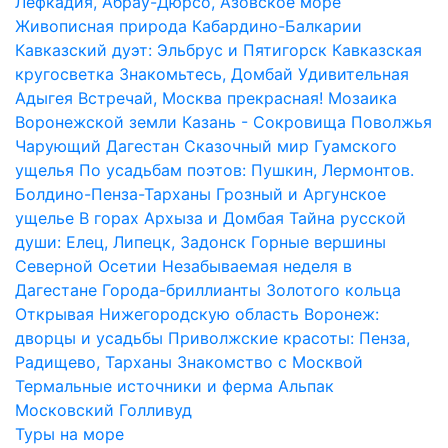
Лефкадия, Абрау-Дюрсо, Азовское море
Живописная природа Кабардино-Балкарии
Кавказский дуэт: Эльбрус и Пятигорск
Кавказская
кругосветка
Знакомьтесь, Домбай
Удивительная
Адыгея
Встречай, Москва прекрасная!
Мозаика
Воронежской земли
Казань - Сокровища Поволжья
Чарующий Дагестан
Сказочный мир Гуамского
ущелья
По усадьбам поэтов: Пушкин, Лермонтов.
Болдино-Пенза-Тарханы
Грозный и Аргунское
ущелье
В горах Архыза и Домбая
Тайна русской
души: Елец, Липецк, Задонск
Горные вершины
Северной Осетии
Незабываемая неделя в
Дагестане
Города-бриллианты Золотого кольца
Открывая Нижегородскую область
Воронеж:
дворцы и усадьбы
Приволжские красоты: Пенза,
Радищево, Тарханы
Знакомство с Москвой
Термальные источники и ферма Альпак
Московский Голливуд
Туры на море