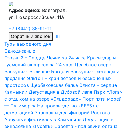
Адрес офиса:
Волгоград,
ул. Новороссийская, 11А
+7 (8442) 36-91-91
Обратный звонок
Туры выходного дня
Однодневные
Грозный - Сердце Чечни за 24 часа
Краснодар и
Гуамский экспресс за 24 часа
Целебное озеро
Баскунчак
Большое Богдо и Баскунчак: легенды и
предания
Эльтон – край ветров и бесконечных
просторов
Щербаковская балка
Элиста - сердце
Калмыкии
Дегустация в Дубовой лапе
Парк «Лога»
с отдыхом на озере «Эльдорадо»
Порт пяти морей
— Пятиморск
На производство «EFES» с
дегустацией
Зоопарк и дельфинарий Ростова
Арбузный фестиваль в Камышине
Дегустация в
винодельне «Гусевъ»
Сарепта - под звуки органа