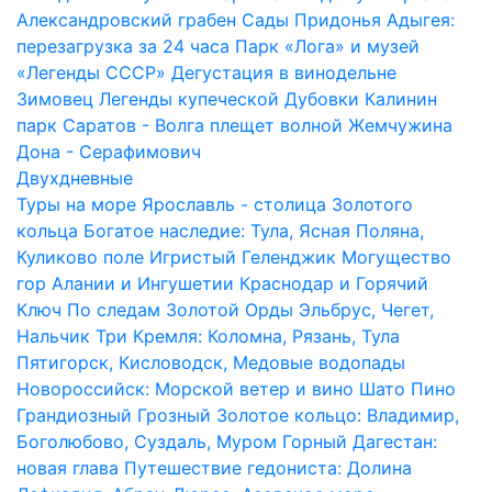
Александровский грабен
Сады Придонья
Адыгея:
перезагрузка за 24 часа
Парк «Лога» и музей
«Легенды СССР»
Дегустация в винодельне
Зимовец
Легенды купеческой Дубовки
Калинин
парк
Саратов - Волга плещет волной
Жемчужина
Дона - Серафимович
Двухдневные
Туры на море
Ярославль - столица Золотого
кольца
Богатое наследие: Тула, Ясная Поляна,
Куликово поле
Игристый Геленджик
Могущество
гор Алании и Ингушетии
Краснодар и Горячий
Ключ
По следам Золотой Орды
Эльбрус, Чегет,
Нальчик
Три Кремля: Коломна, Рязань, Тула
Пятигорск, Кисловодск, Медовые водопады
Новороссийск: Морской ветер и вино Шато Пино
Грандиозный Грозный
Золотое кольцо: Владимир,
Боголюбово, Суздаль, Муром
Горный Дагестан:
новая глава
Путешествие гедониста: Долина