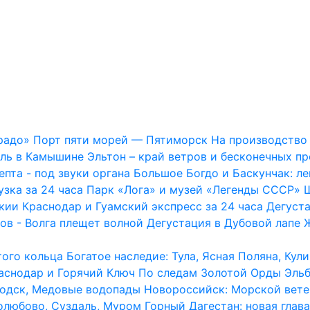
радо»
Порт пяти морей — Пятиморск
На производство 
ль в Камышине
Эльтон – край ветров и бесконечных п
епта - под звуки органа
Большое Богдо и Баскунчак: ле
узка за 24 часа
Парк «Лога» и музей «Легенды СССР»
кии
Краснодар и Гуамский экспресс за 24 часа
Дегуст
ов - Волга плещет волной
Дегустация в Дубовой лапе
того кольца
Богатое наследие: Тула, Ясная Поляна, Кул
аснодар и Горячий Ключ
По следам Золотой Орды
Эльб
водск, Медовые водопады
Новороссийск: Морской вете
олюбово, Суздаль, Муром
Горный Дагестан: новая глава