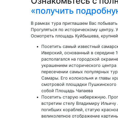
Ознакомьтесь с пол
«получить подробну
В рамках тура приглашаем Вас побывать
Прогуляться по историческому центру. 
Осмотреть площадь Куйбышева, крупней
Посетить самый известный самарс
Иверский, основанный в середине 19
располагался на городской окраине,
украшением исторического центра 
пересечении самых популярных ту
Самары. Его колокольня и главы х
смотровой площадки Пушкинского 
собой Площадь Чапаева
Посетить старую набережную. Прог
встретим стелу Владимиру Ильичу 
погибших кораблей, статую красно
великолепное отображение картины