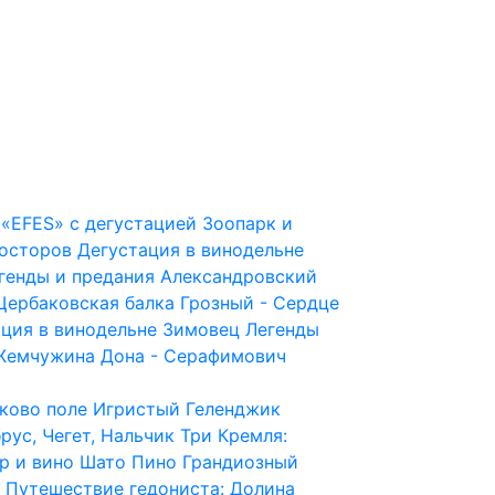
«EFES» с дегустацией
Зоопарк и
росторов
Дегустация в винодельне
генды и предания
Александровский
Щербаковская балка
Грозный - Сердце
ация в винодельне Зимовец
Легенды
Жемчужина Дона - Серафимович
иково поле
Игристый Геленджик
рус, Чегет, Нальчик
Три Кремля:
р и вино Шато Пино
Грандиозный
Путешествие гедониста: Долина