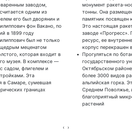
оваренным заводом,
монумент ракета-но
 считается одним из
тонны. Она размещен
елем его был дворянин и
памятник посвящен 
илиппович фон Вакано, по
Это настоящая ракет
й в 1899 году
заводе «Прогресс». 
илиппович был не только
ресурс, ее внутренн
 щедрым меценатом
корпус перекрашен 
лстого, которая входит в
Прогуляться по бот
го музея. В комплексе —
государственного ун
с садом, флигелем и
Октябрьском районе 
тройками. Эта
более 3000 видов ра
я в Самаре, сумевшая
альпийская горка. Э
орических границах
Среднем Поволжье, 
благоприятный микр
растений
‹
›