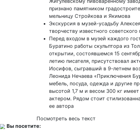
Жигулевскому пивоваренному завод
признано памятником градостроит
мельницу Стройкова и Якимова
Экскурсия в музей-усадьбу Алексе
творчеству известного советского 
Перед входом в музей каждого гос
Буратино работы скульптора из Тол
открытии, состоявшемся 15 сентябр
летию писателя, присутствовал ак
Иосифов, сыгравший в 9-летнем воз
Леонида Нечаева «Приключения Бур
мебель, посуда, одежда и другие п
высотой 1,7 м и весом 300 кг имее
актером. Рядом стоит стилизованна
ее автора
Посмотреть весь текст
Вы посетите: