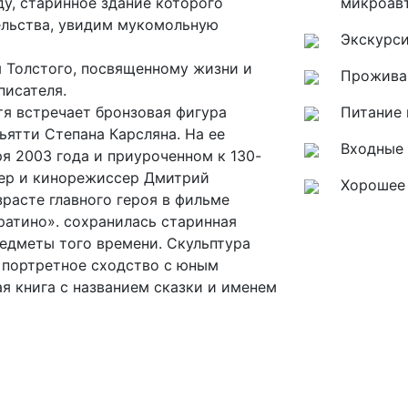
у, старинное здание которого
микроав
ельства, увидим мукомольную
Экскурс
я Толстого, посвященному жизни и
Проживан
писателя.
тя встречает бронзовая фигура
Питание 
ьятти Степана Карсляна. На ее
Входные 
я 2003 года и приуроченном к 130-
тер и кинорежиссер Дмитрий
Хорошее
расте главного героя в фильме
атино». сохранилась старинная
редметы того времени. Скульптура
т портретное сходство с юным
я книга с названием сказки и именем