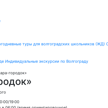
е
годневные туры для волгоградских школьников (ЖД)
де
Индивидуальные экскурсии по Волгограду
ара-городок»
родок»
ого
0:00/19:00
 в 06:00 (время ориентировочное)