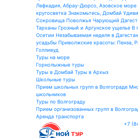
Лефкадия, Абрау-Дюрсо, Азовское море
кругосветка
Знакомьтесь, Домбай
Удиви
Сокровища Поволжья
Чарующий Дагест
Тарханы
Грозный и Аргунское ущелье
В 
Осетии
Незабываемая неделя в Дагеста
усадьбы
Приволжские красоты: Пенза, 
Голливуд
Туры на море
Горнолыжные туры
Туры в Домбай
Туры в Архыз
Школьные туры
Прием школьных групп в Волгограде
Мно
школьников
Туры по Волгограду
Прием организованных групп в Волгогра
Аренда транспорта
+7 (8