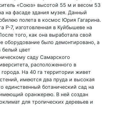
ситель «Союз» высотой 55 м и весом 53
а на фасаде здания музея. Данный
юбилею полета в космос Юрия Гагарина.
а Р-7, изготовленная в Куйбышеве на
После того, как она выработала свой
ее оборудование было демонтировано, а
в белый цвет
аническому саду Самарского
иверситета, расположенного в
города. На 40 га территории живет
стений, имеются два пруда и высокая
то единственный ботанический сад на
имеющий оранжерею. В ней создан
оклимат для тропических деревьев и