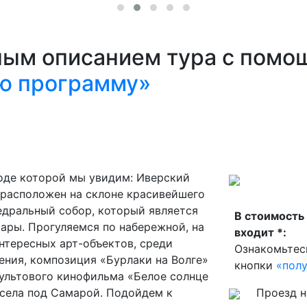
ным описанием тура с помо
ю программу»
ходе которой мы увидим: Иверский
расположен на склоне красивейшего
едральный собор, который является
В стоимость
ры. Прогуляемся по набережной, на
входит *:
тересных арт-объектов, среди
Ознакомьтес
ения, композиция «Бурлаки на Волге»
кнопки
«пол
культового кинофильма «Белое солнце
села под Самарой. Подойдем к
Проезд н