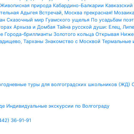
Живописная природа Кабардино-Балкарии
Кавказский 
тельная Адыгея
Встречай, Москва прекрасная!
Мозаика
ан
Сказочный мир Гуамского ущелья
По усадьбам поэт
горах Архыза и Домбая
Тайна русской души: Елец, Лип
не
Города-бриллианты Золотого кольца
Открывая Ниже
Радищево, Тарханы
Знакомство с Москвой
Термальные 
годневные туры для волгоградских школьников (ЖД)
де
Индивидуальные экскурсии по Волгограду
442) 36-91-91