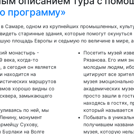
ным описанием тура с помо
ю программу»
 в Самаре, одном из крупнейших промышленных, культ
Увидеть старинные здания, которые помогут окунутьс
шую площадь Европы и седьмую по величине в мире, а 
кий монастырь -
Посетить музей изв
 века, когда-то
Рязанова. Его имя з
 а сегодня он является
молодым людям, ибо
и находится на
цитируют все зрите
ристических маршрутов
музея эмоционально
рамов хорошо видны со
академических музее
сквера, замыкающего
просто зашли в гост
находясь в гостях, 
уливаясь по ней, мы
который называется
Ленину, монумент
Побывать в уникаль
армейцу Сухову,
получившем названи
 Бурлаки на Волге
музея, которую нель