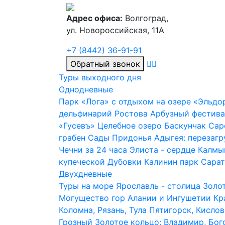
Адрес офиса:
Волгоград,
ул. Новороссийская, 11А
+7 (8442) 36-91-91
Обратный звонок
Туры выходного дня
Однодневные
Парк «Лога» с отдыхом на озере «Эльдо
дельфинарий Ростова
Арбузный фестива
«Гусевъ»
Целебное озеро Баскунчак
Сар
грабен
Сады Придонья
Адыгея: перезагр
Чечни за 24 часа
Элиста - сердце Калмы
купеческой Дубовки
Калинин парк
Сарат
Двухдневные
Туры на море
Ярославль - столица Золо
Могущество гор Алании и Ингушетии
Кр
Коломна, Рязань, Тула
Пятигорск, Кисло
Грозный
Золотое кольцо: Владимир, Бог