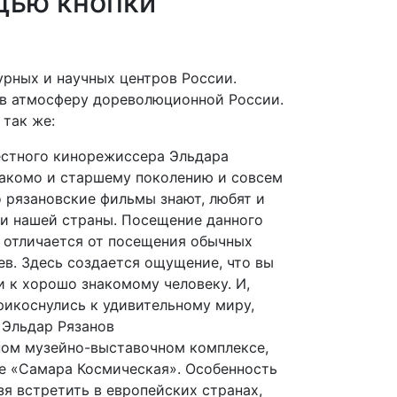
щью кнопки
урных и научных центров России.
я в атмосферу дореволюционной России.
так же:
естного кинорежиссера Эльдара
накомо и старшему поколению и совсем
 рязановские фильмы знают, любят и
ли нашей страны. Посещение данного
 отличается от посещения обычных
в. Здесь создается ощущение, что вы
и к хорошо знакомому человеку. И,
прикоснулись к удивительному миру,
 Эльдар Рязанов
ном музейно-выставочном комплексе,
е «Самара Космическая». Особенность
зя встретить в европейских странах,