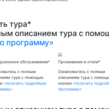
ть тура*
ным описанием тура с помо
ю программу»
урсионное обслуживание*
Проживание в отеле*
омьтесь с полным
Ознакомьтесь с полным
анием тура с помощью
описанием тура с помощ
ки
«получить подробную
кнопки
«получить подро
рамму»
программу»