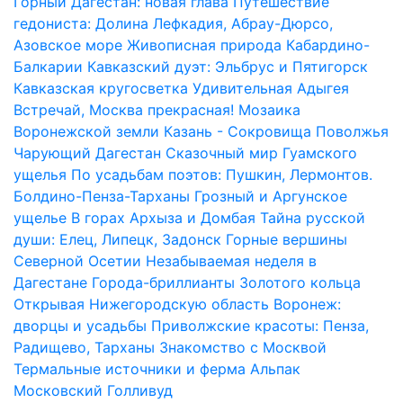
Горный Дагестан: новая глава
Путешествие
гедониста: Долина Лефкадия, Абрау-Дюрсо,
Азовское море
Живописная природа Кабардино-
Балкарии
Кавказский дуэт: Эльбрус и Пятигорск
Кавказская кругосветка
Удивительная Адыгея
Встречай, Москва прекрасная!
Мозаика
Воронежской земли
Казань - Сокровища Поволжья
Чарующий Дагестан
Сказочный мир Гуамского
ущелья
По усадьбам поэтов: Пушкин, Лермонтов.
Болдино-Пенза-Тарханы
Грозный и Аргунское
ущелье
В горах Архыза и Домбая
Тайна русской
души: Елец, Липецк, Задонск
Горные вершины
Северной Осетии
Незабываемая неделя в
Дагестане
Города-бриллианты Золотого кольца
Открывая Нижегородскую область
Воронеж:
дворцы и усадьбы
Приволжские красоты: Пенза,
Радищево, Тарханы
Знакомство с Москвой
Термальные источники и ферма Альпак
Московский Голливуд