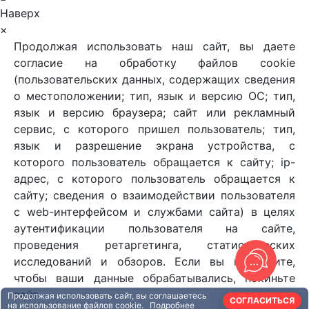
Наверх
×
Продолжая использовать наш сайт, вы даете
согласие на обработку файлов cookie
(пользовательских данных, содержащих сведения
о местоположении; тип, язык и версию ОС; тип,
язык и версию браузера; сайт или рекламный
сервис, с которого пришел пользователь; тип,
язык и разрешение экрана устройства, с
которого пользователь обращается к сайту; ip-
адрес, с которого пользователь обращается к
сайту; сведения о взаимодействии пользователя
с web-интерфейсом и службами сайта) в целях
аутентификации пользователя на сайте,
проведения ретаргетинга, статистических
исследований и обзоров. Если вы не хотите,
чтобы ваши данные обрабатывались, покиньте
сайт.
Продолжая использовать сайт, вы соглашаетесь
СОГЛАСИТЬСЯ
на использование файлов cookie.
Подробнее