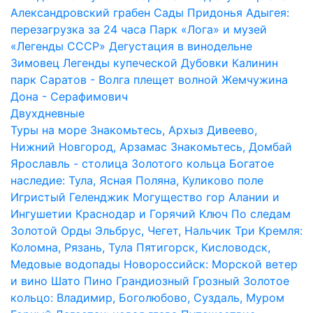
Александровский грабен
Сады Придонья
Адыгея:
перезагрузка за 24 часа
Парк «Лога» и музей
«Легенды СССР»
Дегустация в винодельне
Зимовец
Легенды купеческой Дубовки
Калинин
парк
Саратов - Волга плещет волной
Жемчужина
Дона - Серафимович
Двухдневные
Туры на море
Знакомьтесь, Архыз
Дивеево,
Нижний Новгород, Арзамас
Знакомьтесь, Домбай
Ярославль - столица Золотого кольца
Богатое
наследие: Тула, Ясная Поляна, Куликово поле
Игристый Геленджик
Могущество гор Алании и
Ингушетии
Краснодар и Горячий Ключ
По следам
Золотой Орды
Эльбрус, Чегет, Нальчик
Три Кремля:
Коломна, Рязань, Тула
Пятигорск, Кисловодск,
Медовые водопады
Новороссийск: Морской ветер
и вино Шато Пино
Грандиозный Грозный
Золотое
кольцо: Владимир, Боголюбово, Суздаль, Муром