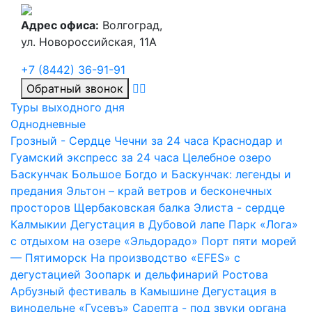
Адрес офиса:
Волгоград,
ул. Новороссийская, 11А
+7 (8442) 36-91-91
Обратный звонок
Туры выходного дня
Однодневные
Грозный - Сердце Чечни за 24 часа
Краснодар и
Гуамский экспресс за 24 часа
Целебное озеро
Баскунчак
Большое Богдо и Баскунчак: легенды и
предания
Эльтон – край ветров и бесконечных
просторов
Щербаковская балка
Элиста - сердце
Калмыкии
Дегустация в Дубовой лапе
Парк «Лога»
с отдыхом на озере «Эльдорадо»
Порт пяти морей
— Пятиморск
На производство «EFES» с
дегустацией
Зоопарк и дельфинарий Ростова
Арбузный фестиваль в Камышине
Дегустация в
винодельне «Гусевъ»
Сарепта - под звуки органа