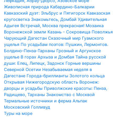
Лефкадия, Абрау-Дюрсо, Азовское море
Живописная природа Кабардино-Балкарии
Кавказский дуэт: Эльбрус и Пятигорск
Кавказская
кругосветка
Знакомьтесь, Домбай
Удивительная
Адыгея
Встречай, Москва прекрасная!
Мозаика
Воронежской земли
Казань - Сокровища Поволжья
Чарующий Дагестан
Сказочный мир Гуамского
ущелья
По усадьбам поэтов: Пушкин, Лермонтов.
Болдино-Пенза-Тарханы
Грозный и Аргунское
ущелье
В горах Архыза и Домбая
Тайна русской
души: Елец, Липецк, Задонск
Горные вершины
Северной Осетии
Незабываемая неделя в
Дагестане
Города-бриллианты Золотого кольца
Открывая Нижегородскую область
Воронеж:
дворцы и усадьбы
Приволжские красоты: Пенза,
Радищево, Тарханы
Знакомство с Москвой
Термальные источники и ферма Альпак
Московский Голливуд
Туры на море