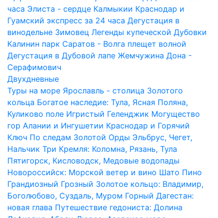
часа
Элиста - сердце Калмыкии
Краснодар и
Гуамский экспресс за 24 часа
Дегустация в
винодельне Зимовец
Легенды купеческой Дубовки
Калинин парк
Саратов - Волга плещет волной
Дегустация в Дубовой лапе
Жемчужина Дона -
Серафимович
Двухдневные
Туры на море
Ярославль - столица Золотого
кольца
Богатое наследие: Тула, Ясная Поляна,
Куликово поле
Игристый Геленджик
Могущество
гор Алании и Ингушетии
Краснодар и Горячий
Ключ
По следам Золотой Орды
Эльбрус, Чегет,
Нальчик
Три Кремля: Коломна, Рязань, Тула
Пятигорск, Кисловодск, Медовые водопады
Новороссийск: Морской ветер и вино Шато Пино
Грандиозный Грозный
Золотое кольцо: Владимир,
Боголюбово, Суздаль, Муром
Горный Дагестан:
новая глава
Путешествие гедониста: Долина