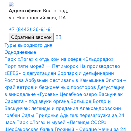
Адрес офиса:
Волгоград,
ул. Новороссийская, 11А
+7 (8442) 36-91-91
Обратный звонок
Туры выходного дня
Однодневные
Парк «Лога» с отдыхом на озере «Эльдорадо»
Порт пяти морей — Пятиморск
На производство
«EFES» с дегустацией
Зоопарк и дельфинарий
Ростова
Арбузный фестиваль в Камышине
Эльтон –
край ветров и бесконечных просторов
Дегустация
в винодельне «Гусевъ»
Целебное озеро Баскунчак
Сарепта - под звуки органа
Большое Богдо и
Баскунчак: легенды и предания
Александровский
грабен
Сады Придонья
Адыгея: перезагрузка за 24
часа
Парк «Лога» и музей «Легенды СССР»
Щербаковская балка
Грозный - Сердце Чечни за 24