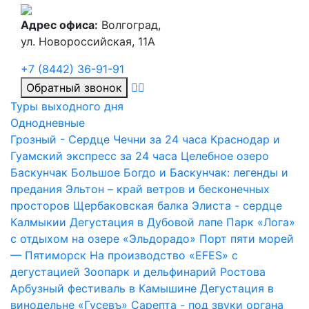
Адрес офиса:
Волгоград,
ул. Новороссийская, 11А
+7 (8442) 36-91-91
Обратный звонок
Туры выходного дня
Однодневные
Грозный - Сердце Чечни за 24 часа
Краснодар и
Гуамский экспресс за 24 часа
Целебное озеро
Баскунчак
Большое Богдо и Баскунчак: легенды и
предания
Эльтон – край ветров и бесконечных
просторов
Щербаковская балка
Элиста - сердце
Калмыкии
Дегустация в Дубовой лапе
Парк «Лога»
с отдыхом на озере «Эльдорадо»
Порт пяти морей
— Пятиморск
На производство «EFES» с
дегустацией
Зоопарк и дельфинарий Ростова
Арбузный фестиваль в Камышине
Дегустация в
винодельне «Гусевъ»
Сарепта - под звуки органа