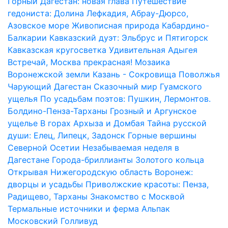
Горный Дагестан: новая глава
Путешествие
гедониста: Долина Лефкадия, Абрау-Дюрсо,
Азовское море
Живописная природа Кабардино-
Балкарии
Кавказский дуэт: Эльбрус и Пятигорск
Кавказская кругосветка
Удивительная Адыгея
Встречай, Москва прекрасная!
Мозаика
Воронежской земли
Казань - Сокровища Поволжья
Чарующий Дагестан
Сказочный мир Гуамского
ущелья
По усадьбам поэтов: Пушкин, Лермонтов.
Болдино-Пенза-Тарханы
Грозный и Аргунское
ущелье
В горах Архыза и Домбая
Тайна русской
души: Елец, Липецк, Задонск
Горные вершины
Северной Осетии
Незабываемая неделя в
Дагестане
Города-бриллианты Золотого кольца
Открывая Нижегородскую область
Воронеж:
дворцы и усадьбы
Приволжские красоты: Пенза,
Радищево, Тарханы
Знакомство с Москвой
Термальные источники и ферма Альпак
Московский Голливуд