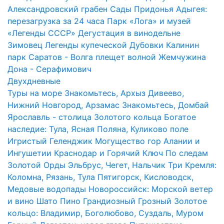
Александровский грабен
Сады Придонья
Адыгея:
перезагрузка за 24 часа
Парк «Лога» и музей
«Легенды СССР»
Дегустация в винодельне
Зимовец
Легенды купеческой Дубовки
Калинин
парк
Саратов - Волга плещет волной
Жемчужина
Дона - Серафимович
Двухдневные
Туры на море
Знакомьтесь, Архыз
Дивеево,
Нижний Новгород, Арзамас
Знакомьтесь, Домбай
Ярославль - столица Золотого кольца
Богатое
наследие: Тула, Ясная Поляна, Куликово поле
Игристый Геленджик
Могущество гор Алании и
Ингушетии
Краснодар и Горячий Ключ
По следам
Золотой Орды
Эльбрус, Чегет, Нальчик
Три Кремля:
Коломна, Рязань, Тула
Пятигорск, Кисловодск,
Медовые водопады
Новороссийск: Морской ветер
и вино Шато Пино
Грандиозный Грозный
Золотое
кольцо: Владимир, Боголюбово, Суздаль, Муром